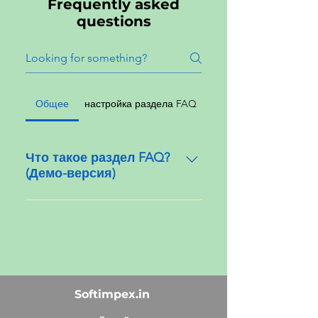
Frequently asked
questions
Общее
настройка раздела FAQ
Что такое раздел FAQ?
(Демо-версия)
Раздел FAQ (Часто задаваемые
вопросы) помогает найти ответы
на наиболее часто
встречающиеся вопросы о
предстоящем бизнесе или
компании, например, такие как
Softimpex.in
"Куда вы получаете доставку?",