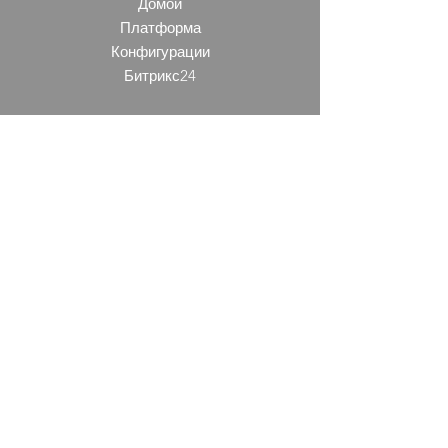
Домой
"В какое время вы открываете?"
Платформа
или "Как можно заказать
Конфигурации
услугу?". Этот раздел - отличный
Битрикс24
способ помочь посетителям
сориентироваться на сайте и
Компания
даже улучшить SEO.
BORG&EKKERT SOFTIMPEX PRIVATE
LIMITED
5/33A, MADDO VADDO, CALANGUTE,
BARDEZ, GOA 403516, INDIA
OUR PRIVACY POLICY
Контакты
© 2022 Softimpex