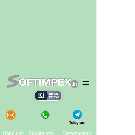
Напишит
Вацапните
Телеграфиру