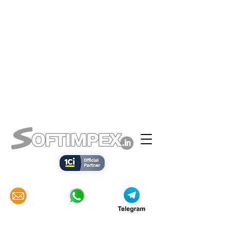
Напишит
Вацапните
Телеграфиру