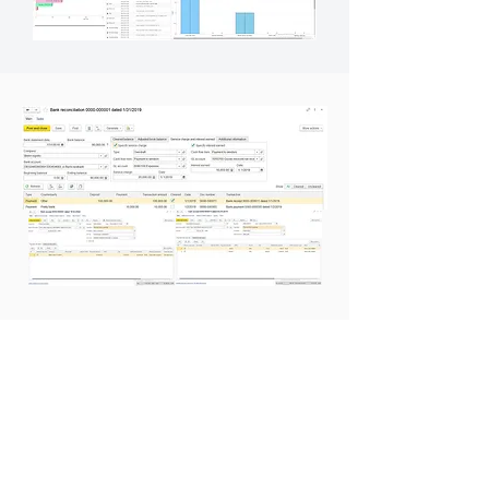
Управление
денежными
средствами
Управление наличными/
безналичными платежами